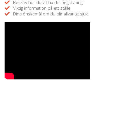
Beskriv hur du vill ha din begravning
Viktig information på ett ställe
Dina önskemål om du blir allvarligt sjuk.