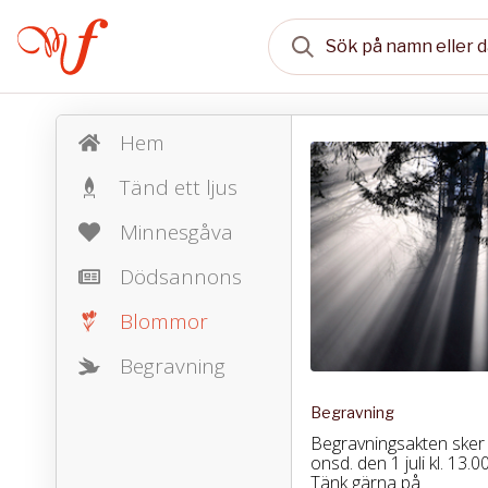
Hem
Tänd ett ljus
Minnesgåva
Dödsannons
Blommor
Begravning
Begravning
Begravningsakten sker 
onsd. den 1 juli kl. 13.00
Tänk gärna på