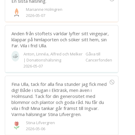
En sista hälsning.
Spara
Marianne Holmgren
2026-05-07
Välj bakgrund
Symbol
Anden från stoftets världar lyfter sitt vingepar,
klappar på himlaporten och söker sitt hem, sin
Far. Vila i frid Ulla.
Anton, Linnéa, Alfred och Melker
Gåva till
| Donationshälsning
Cancerfonden
2026-05-07
Fina Ulla, tack för alla fina stunder jag fick med
dig! Både i stugan i Ekträsk, men även i
Holmsund. Tack för din generositet med
blommor och plantor och goda råd. Nu får du
vila i frid! Mina tankar går främst till Ingvar.
Varma hälsningar Stina Lifvergren.
Stina Lifvergren
2026-05-06