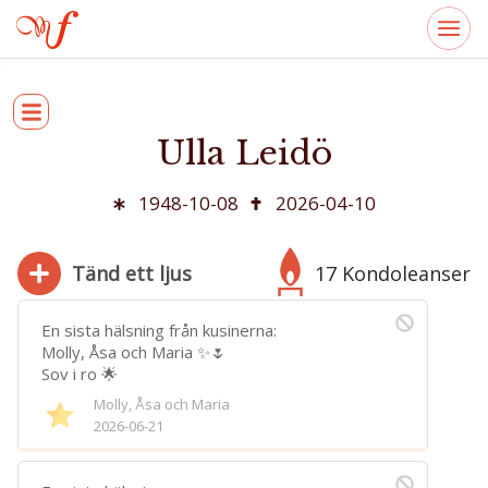
Ulla Leidö
1948-10-08
2026-04-10
Tänd ett ljus
17 Kondoleanser
En sista hälsning från kusinerna:
Molly, Åsa och Maria ✨️🌷
Sov i ro 🌟
280
Molly, Åsa och Maria
Bifoga bild
2026-06-21
Jag har läst och accepterar villkoren