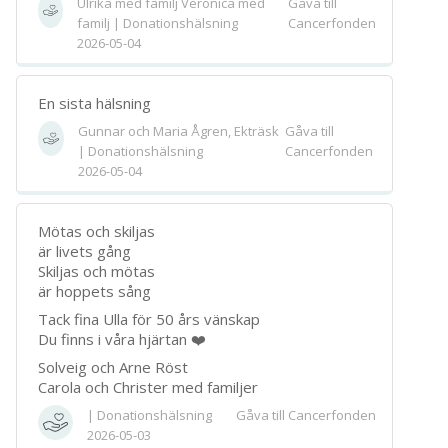
Ulrika med familj Veronica med
Gåva till
familj | Donationshälsning
Cancerfonden
2026-05-04
En sista hälsning
Gunnar och Maria Ågren, Ekträsk
Gåva till
| Donationshälsning
Cancerfonden
2026-05-04
Mötas och skiljas
är livets gång
Skiljas och mötas
är hoppets sång
Tack fina Ulla för 50 års vänskap
Du finns i våra hjärtan ❤️
Solveig och Arne Röst
Carola och Christer med familjer
| Donationshälsning
Gåva till Cancerfonden
2026-05-03