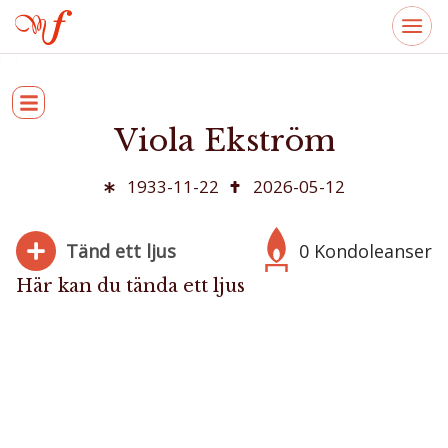
Viola Ekström
1933-11-22
2026-05-12
Tänd ett ljus
0 Kondoleanser
Här kan du tända ett ljus
280
Bifoga bild
Jag har läst och accepterar villkoren