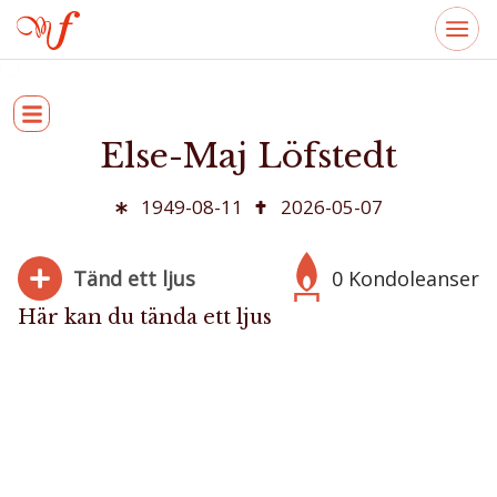
Else-Maj Löfstedt
1949-08-11
2026-05-07
Tänd ett ljus
0 Kondoleanser
Här kan du tända ett ljus
280
Bifoga bild
Jag har läst och accepterar villkoren