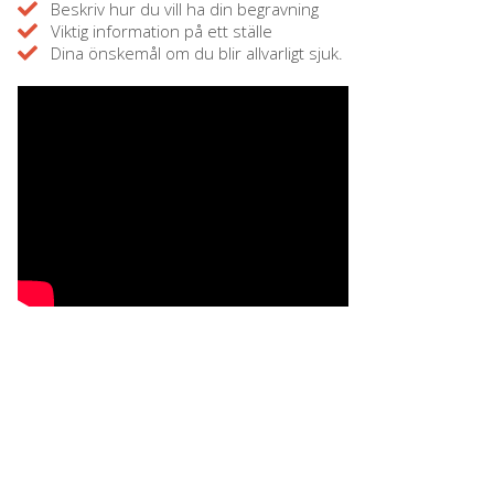
Beskriv hur du vill ha din begravning
Viktig information på ett ställe
Dina önskemål om du blir allvarligt sjuk.