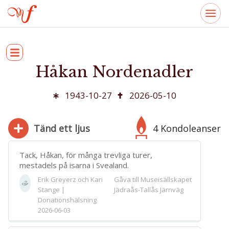
Håkan Nordenadler
1943-10-27
2026-05-10
Tänd ett ljus
4 Kondoleanser
Tack, Håkan, för många trevliga turer,
mestadels på isarna i Svealand.
Erik Greyerz och Kari
Gåva till Museisällskapet
280
Stange |
Jädraås-Tallås Järnväg
Bifoga bild
Donationshälsning
2026-06-03
Jag har läst och accepterar villkoren