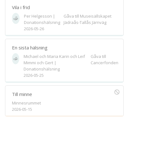
Spara
Vila i frid
Per Helgesson |
Gåva till Museisällskapet
Välj bakgrund
Symbol
Donationshälsning
Jädraås-Tallås Järnväg
2026-05-26
En sista hälsning
Michael och Maria Karin och Leif
Gåva till
Mimmi och Gert |
Cancerfonden
Donationshälsning
2026-05-25
Till minne
Minnesrummet
2026-05-15