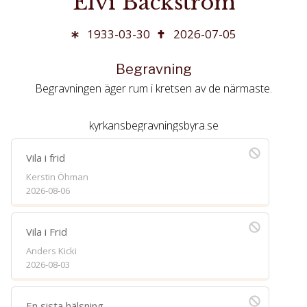
Elvi Bäckström
1933-03-30
2026-07-05
Begravning
Begravningen äger rum i kretsen av de närmaste.
kyrkansbegravningsbyra.se
Vila i frid
Kerstin Öhman
2026-08-06
Vila i Frid
Anders Kicki
2026-08-03
En sista hälsning