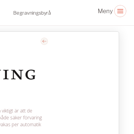
Begravningsbyrå
viktigt är att de
åde säker förvaring
vakas per automatik