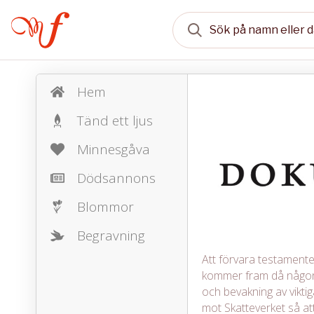
Hem
Tänd ett ljus
Minnesgåva
Dödsannons
Blommor
Begravning
Att förvara testamente, 
kommer fram då någon 
och bevakning av vikt
mot Skatteverket så att