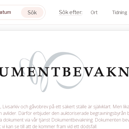
Sök
Ort
Tidning
Livsarkiv och gåvobrev på ett säkert ställe är självklart. Men lika 
avlider. Därför erbjuder den auktoriserade begravningsbyrån b
iga dokument via vår tjänst Dokumentbevakning. Dokumenten be
 vi kan se till att de kommer fram vid ett dödsfall.