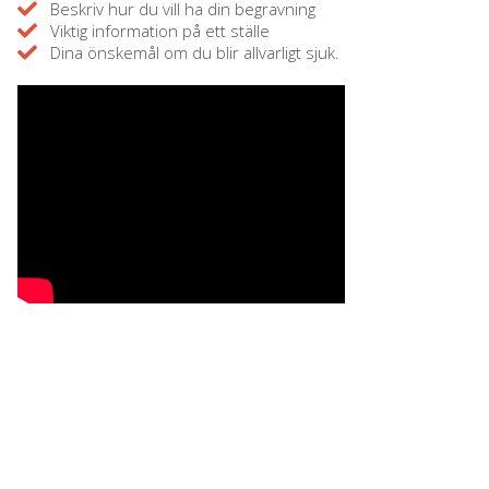
Beskriv hur du vill ha din begravning
Viktig information på ett ställe
Dina önskemål om du blir allvarligt sjuk.