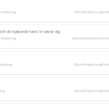
onshälsning
Gåva till Hjärt-Lungfon
ch din hjälpande hand. Vi saknar dig
nshälsning
Gåva till Barncancerfon
hälsning
Gåva till Hjärt-Lungfon
ing
Gåva till Hjärt-Lungfon