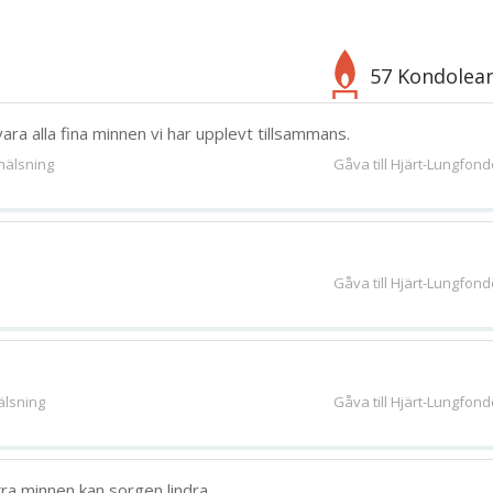
57 Kondolea
Välj bakgrund
Symbol
ara alla fina minnen vi har upplevt tillsammans.
hälsning
Gåva till Hjärt-Lungfon
280
bild
n
Gåva till Hjärt-Lungfon
älsning
Gåva till Hjärt-Lungfon
kra minnen kan sorgen lindra