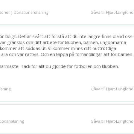
tioner | Donationshälsning
Gåva till Hjärt-Lungfon
ör tidigt. Det är svårt att förstå att du inte längre finns bland oss.
 var gränslös och ditt arbete för klubben, barnen, ungdomarna
 kommer att suddas ut. Vi kommer minns ditt outtröttliga
alla och var rättvis. Och en klippa på förhandlingar allt för barnen
a närmaste. Tack för allt du gjorde för fotbollen och klubben.
lsning
Gåva till Hjärt-Lungfon
ionshälsning
Gåva till Hjärt-Lungfon