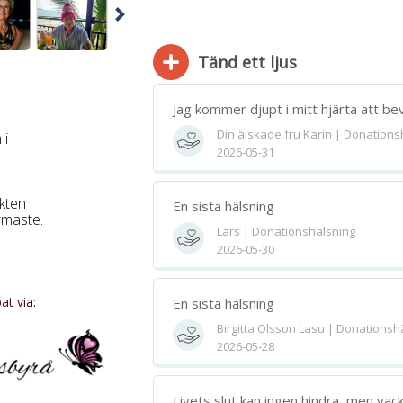
Tänd ett ljus
Jag kommer djupt i mitt hjärta att bev
Din älskade fru Karin | Donations
 i
2026-05-31
Bifoga 
kten
En sista hälsning
rmaste.
Jag har läst och accepterar villkore
Lars | Donationshälsning
2026-05-30
Spara
t via:
En sista hälsning
Birgitta Olsson Lasu | Donationsh
2026-05-28
Livets slut kan ingen hindra, men vac