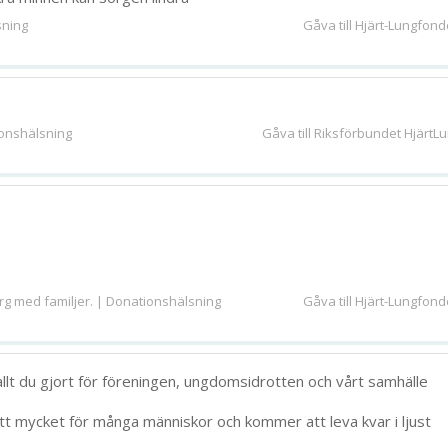
sning
Gåva till Hjärt-Lungfon
ionshälsning
Gåva till Riksförbundet HjärtL
rg med familjer. | Donationshälsning
Gåva till Hjärt-Lungfon
llt du gjort för föreningen, ungdomsidrotten och vårt samhälle
tt mycket för många människor och kommer att leva kvar i ljust