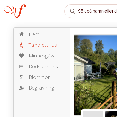
Hem
Tänd ett ljus
Minnesgåva
Dödsannons
Blommor
Begravning