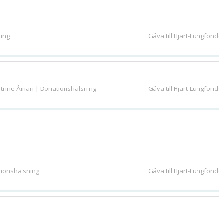
ning
Gåva till Hjärt-Lungfon
trine Åman | Donationshälsning
Gåva till Hjärt-Lungfon
ationshälsning
Gåva till Hjärt-Lungfon