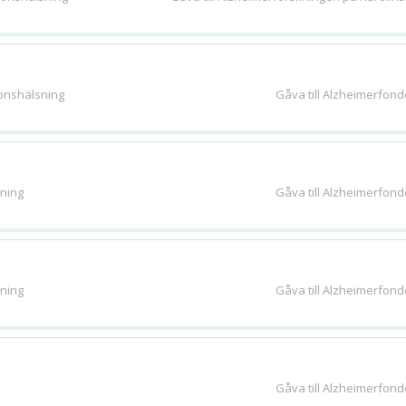
ionshälsning
Gåva till Alzheimerfon
sning
Gåva till Alzheimerfon
sning
Gåva till Alzheimerfon
Gåva till Alzheimerfon