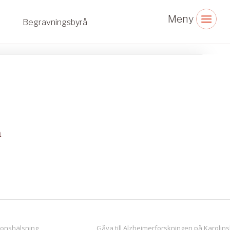
Begravningsbyrå
n
ionshälsning
Gåva till Alzheimerforskningen på Karolin