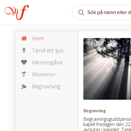
Hem
Tänd ett ljus
Minnesgåva
Blommor
Begravning
Begravning
Begravningsgudstjänste
kapell fredagen den 22/
avslutas i kapellet. Tä