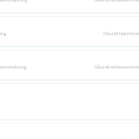
ationshälsning
Gåva till Alzheimerfon
ing
Gåva till Hjärnfon
ationshälsning
Gåva till Alzheimerfon