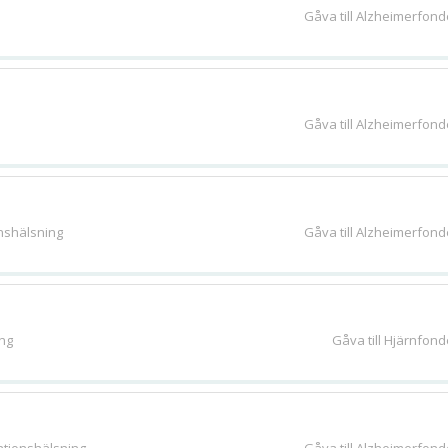
Gåva till Alzheimerfon
Gåva till Alzheimerfon
nshälsning
Gåva till Alzheimerfon
ng
Gåva till Hjärnfon