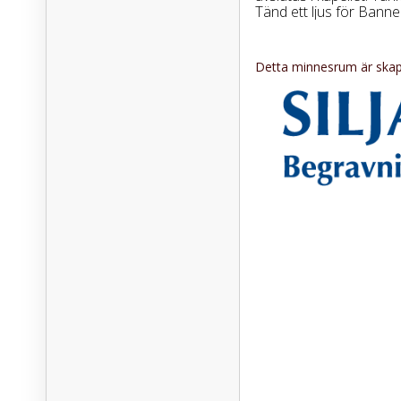
Tänd ett ljus för Banne 
Detta minnesrum är skapa