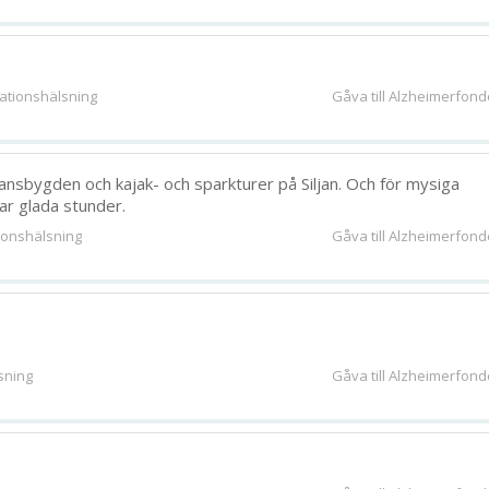
ationshälsning
Gåva till Alzheimerfon
ljansbygden och kajak- och sparkturer på Siljan. Och för mysiga
ar glada stunder.
ionshälsning
Gåva till Alzheimerfon
sning
Gåva till Alzheimerfon