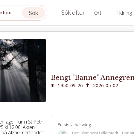
Sök
Ort
Tidning
Bengt "Banne" Annegre
1950-09-26
2026-05-02
n äger rum i St Petri
En sista hälsning
5 kl 12.00. Akten
nk på Alzheimerfonden.
Fam Blomqvist Lallerstedt | Donat